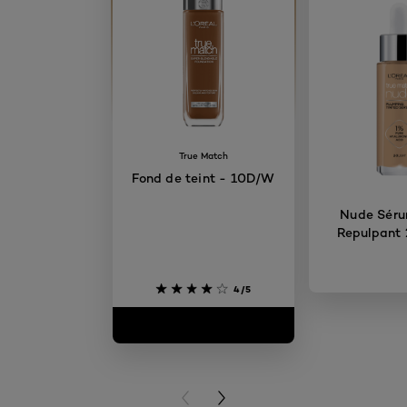
True Match
Fond de teint - 10D/W
Nude Séru
Repulpant 
4/5
PREVIOUS CARD
NEXT CARD