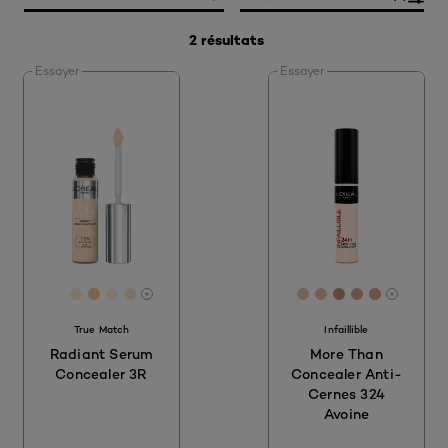
2 résultats
Essayer
Essayer
[Color]: FFDCC1
[Color]: #FFEDD5
[Color]: #F8CB9E
[Color]: #FFEDD9
[Color]: #FEE6CE
[Color]: #e7c7b2
[Color]: #e9c0a
[Color]: #c29
[Color]: #d
[Color]:
More shades are available
More sh
True Match
Infaillible
Radiant Serum
More Than
Concealer 3R
Concealer Anti-
Cernes 324
Avoine