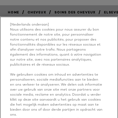
/
/
/
HOME
CHEVEUX
SOINS DES CHEVEUX
ELSEV
[Nederlands onderaan]
Nous utilisons des cookies pour nous assurer du bon
BECAUSE
fonctionnement de notre site, pour personnaliser
notre contenu et nos publicités, pour proposer des
fonctionnalités disponibles sur les réseaux sociaux et
YOU'RE
afin d’analyser notre trafic. Nous partageons
également des informations, quant à votre navigation
WORTH IT
sur notre site, avec nos partenaires analytiques,
publicitaires et de réseaux sociaux.
We gebruiken cookies om inhoud en advertenties te
personaliseren, sociale mediafuncties aan te bieden
en ons verkeer te analyseren. We delen ook informatie
over uw gebruik van onze site met onze partners voor
sociale media, reclame en analytics. Doordat u verder
klikt op deze site aanvaardt u het gebruik van cookies
die het mogelijk maken advertenties op maat aan te
PLUS À EXPLORER
bieden door ons of door derde partijen in opdracht van
ADDRESS
ons.