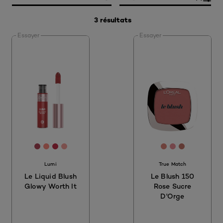
3 résultats
Essayer
Essayer
[Color]: #B04658
[Color]: #FD8B7F
[Color]: #C23048
[Color]: #F7A29B
[Color]: #dd85
[Color]: #e9
[Color]: #
Lumi
True Match
Le Liquid Blush
Le Blush 150
Glowy Worth It
Rose Sucre
D'Orge