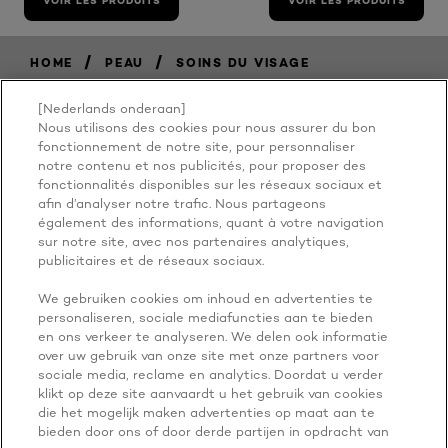
VOIR LES PRODUITS
VOIR LES PRODUITS
/
/
HOME
PEAU
SOINS DU VISAGE
[Nederlands onderaan]
Nous utilisons des cookies pour nous assurer du bon
BECAUSE
fonctionnement de notre site, pour personnaliser
notre contenu et nos publicités, pour proposer des
fonctionnalités disponibles sur les réseaux sociaux et
YOU'RE
afin d’analyser notre trafic. Nous partageons
également des informations, quant à votre navigation
WORTH IT
sur notre site, avec nos partenaires analytiques,
publicitaires et de réseaux sociaux.
We gebruiken cookies om inhoud en advertenties te
personaliseren, sociale mediafuncties aan te bieden
en ons verkeer te analyseren. We delen ook informatie
over uw gebruik van onze site met onze partners voor
sociale media, reclame en analytics. Doordat u verder
klikt op deze site aanvaardt u het gebruik van cookies
die het mogelijk maken advertenties op maat aan te
PLUS À EXPLORER
bieden door ons of door derde partijen in opdracht van
ADDRESS