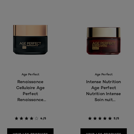
Age Perfect
Age Perfect
Renaissance
Intense Nutrition
Cellulaire Age
Age Perfect
Perfect
Nutrition Intense
Renaissance
Soin nuit
Cellulaire Soin
réparateur
nuit revitalisant
4/5
5/5