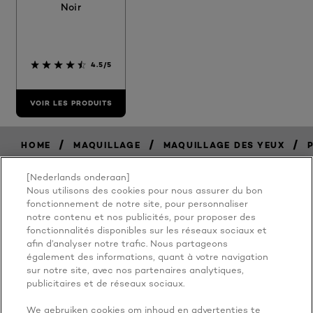
Noir
4.5/5
VOIR LES PRODUITS
/
/
/
HOME
MAQUILLAGE
MAQUILLAGE DES YEUX
[Nederlands onderaan]
Nous utilisons des cookies pour nous assurer du bon
BECAUSE
fonctionnement de notre site, pour personnaliser
notre contenu et nos publicités, pour proposer des
fonctionnalités disponibles sur les réseaux sociaux et
YOU'RE
afin d’analyser notre trafic. Nous partageons
également des informations, quant à votre navigation
WORTH IT
sur notre site, avec nos partenaires analytiques,
publicitaires et de réseaux sociaux.
We gebruiken cookies om inhoud en advertenties te