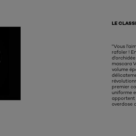
LE CLASS
''Vous l'a
rafoler ! E
d'orchidée
mascara Vo
volume épo
délicateme
révolution
premier co
uniforme et
apportent 
overdose d