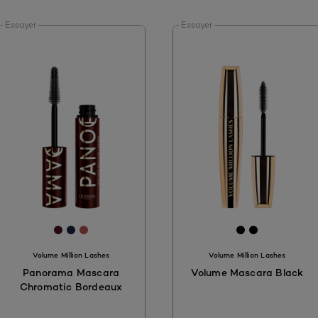
Essayer
Essayer
00
[Color]: #4B131C
[Color]: #172342
[Color]: #B55556
[Color]: #00
[Color]: #
Volume Million Lashes
Volume Million Lashes
Panorama Mascara
Volume Mascara Black
Chromatic Bordeaux