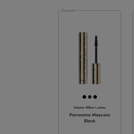
Essayer
[Color]: #000000
[Color]: #422924
[Color]: #0000
Volume Million Lashes
Panorama Mascara
Black