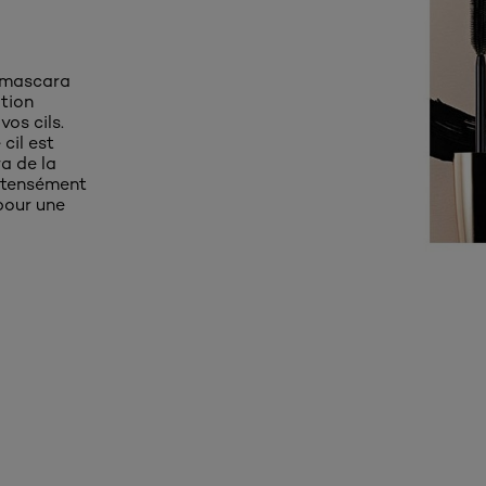
e mascara
ition
os cils.
cil est
a de la
intensément
pour une