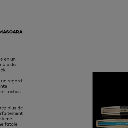
 MASCARA
me en un
xible du
ck.
z un regard
ante
ion Lashes
frez plus de
arfaitement
Volume
me fatale