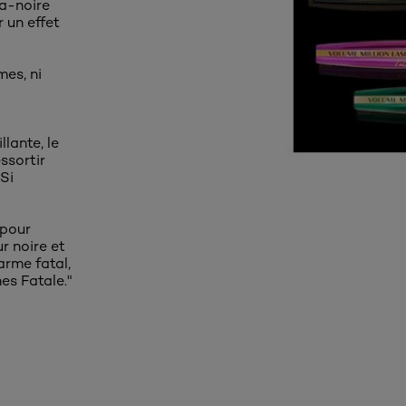
ra-noire
 un effet
mes, ni
llante, le
ssortir
 Si
 pour
ur noire et
arme fatal,
es Fatale."