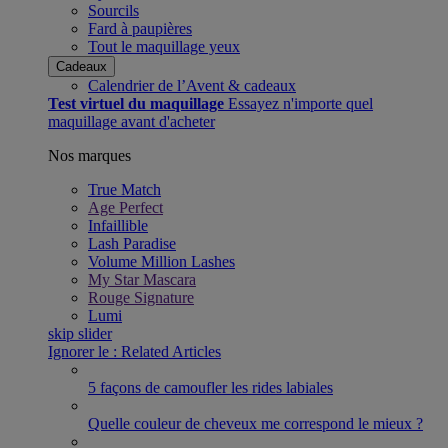
Sourcils
Fard à paupières
Tout le maquillage yeux
Cadeaux
Calendrier de l’Avent & cadeaux​
Test virtuel du maquillage
Essayez n'importe quel
maquillage avant d'acheter
Nos marques
True Match
Age Perfect
Infaillible
Lash Paradise
Volume Million Lashes
My Star Mascara
Rouge Signature
Lumi
skip slider
Ignorer le : Related Articles
5 façons de camoufler les rides labiales
Quelle couleur de cheveux me correspond le mieux ?