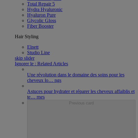
Total Repair 5
Hydra Hyaluronic
Hyaluron Pure
Glycolic Gloss
Fiber Booster
Hair Styling
Elnett
Studio Line
skip slider
Ignorer le : Related Articles
Une révolution dans le domaine des soins pour les
cheveux lo
…
ngs
Astuces pour hydrater et réparer les cheveux affaiblis et
te
…
rnes
Previous card