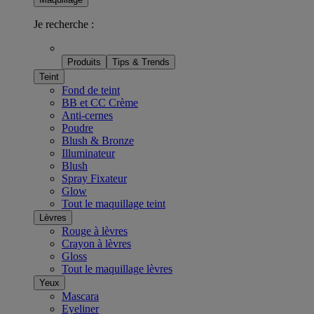
Je recherche :
Produits
Tips & Trends
Teint
Fond de teint
BB et CC Crème
Anti-cernes
Poudre
Blush & Bronze
Illuminateur
Blush
Spray Fixateur
Glow
Tout le maquillage teint
Lèvres
Rouge à lèvres
Crayon à lèvres
Gloss
Tout le maquillage lèvres
Yeux
Mascara
Eyeliner