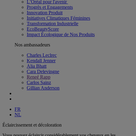
L’Oréal pour l'avenir ​
Progrès et Engagements
Innovation Produit​
Initiatives Climatiques Féminines
Transformation Industrielle
EcoBeautyScore
Impact Écologique de Nos Produits
Nos ambassadeurs
Charles Leclrec
Kendall Jenner
Alia Bhatt
Cara Delevingne
Reneé Rapp
Carlos Sainz
Gillian Anderson
FR
NL
Éclaircissement et décoloration
Vous pouvez éclaircir considérablement vos cheveux en les