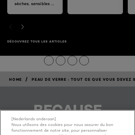
sèches, sensibles et
autres types.
PREVIOUS CARD
NEXT CARD
DÉCOUVREZ TOUS LES ARTICLES
/
HOME
PEAU DE VERRE : TOUT CE QUE VOUS DEVEZ 
BECAUSE
YOU'RE
[Nederlands onderaan]
Nous utilisons des cookies pour nous assurer du bon
fonctionnement de notre site, pour personnaliser