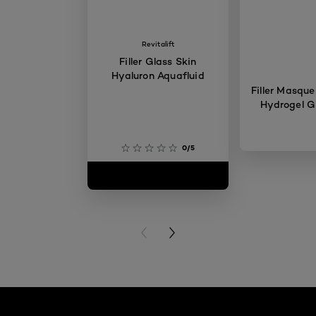
Revitalift
Filler Glass Skin
Hyaluron Aquafluid
Filler Masque
Hydrogel G
0/5
PREVIOUS CARD
NEXT CARD
Ignorer le : Artikel - Glass Skin