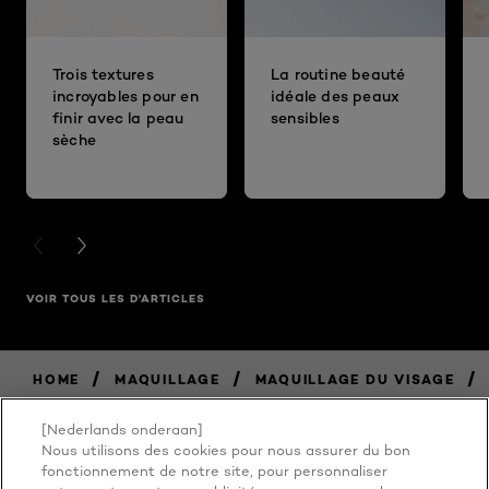
Trois textures
La routine beauté
incroyables pour en
idéale des peaux
finir avec la peau
sensibles
sèche
PREVIOUS CARD
NEXT CARD
VOIR TOUS LES D'ARTICLES
/
/
/
HOME
MAQUILLAGE
MAQUILLAGE DU VISAGE
[Nederlands onderaan]
Nous utilisons des cookies pour nous assurer du bon
fonctionnement de notre site, pour personnaliser