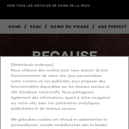
VOIR TOUS LES ARTICLES DE SOINS DE LA PEAU
/
/
/
HOME
PEAU
SOINS DU VISAGE
AGE PERFECT
BECAUSE
YOU'RE
[Nederlands onderaan]
Nous utilisons des cookies pour nous assurer du bon
WORTH IT
fonctionnement de notre site, pour personnaliser
notre contenu et nos publicités, pour proposer des
fonctionnalités disponibles sur les réseaux sociaux et
afin d’analyser notre trafic. Nous partageons
également des informations, quant à votre navigation
sur notre site, avec nos partenaires analytiques,
publicitaires et de réseaux sociaux.
We gebruiken cookies om inhoud en advertenties te
personaliseren, sociale mediafuncties aan te bieden
PLUS À EXPLORER