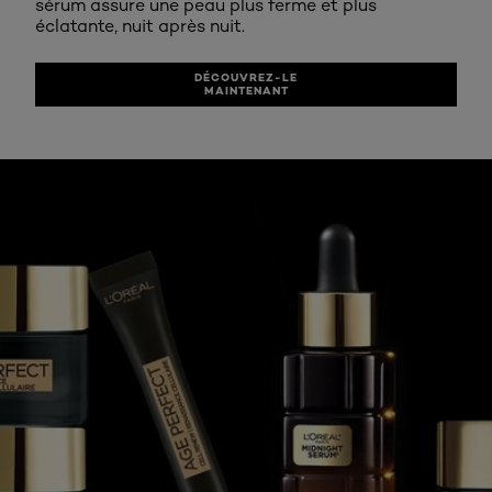
sérum assure une peau plus ferme et plus
éclatante, nuit après nuit.
DÉCOUVREZ-LE
MAINTENANT