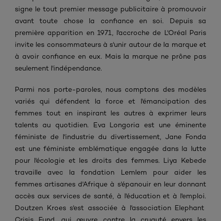
signe
le
tout premier message publicitaire à promouvoir
avant toute chose la confiance en soi
. Depuis sa
première apparition en 1971, l'accroche de L'Oréal Paris
invite les consommateurs à s'unir autour de la marque et
à avoir confiance en eux. Mais la marque ne prône pas
seulement l'indépendance.
Parmi nos porte-paroles, nous comptons des modèles
variés qui défendent la force et l'émancipation des
femmes tout en inspirant les autres à exprimer leurs
talents au quotidien.
Eva Longoria est une éminente
féministe de l'industrie du divertissement, Jane Fonda
est une
féministe emblématique engagée dans la lutte
pour l'écologie et les droits des femmes
.
Liya Kebede
travaille
avec la fondation Lemlem
pour
aider les
femmes artisanes d'Afrique à s'épanouir en leur donnant
accès
aux
services de santé, à l'éducation et à l'emploi
.
Doutzen Kroes
s'est associée à
l'association Elephant
Crisis
Fund
, qui œuvre contre la cruauté envers les