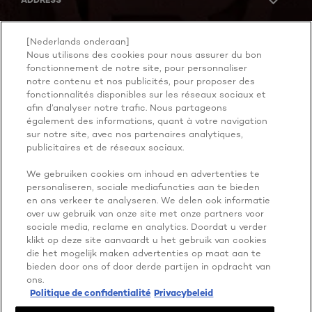
[Nederlands onderaan]
Nous utilisons des cookies pour nous assurer du bon
Facebook
YouTube
Instagram
fonctionnement de notre site, pour personnaliser
notre contenu et nos publicités, pour proposer des
fonctionnalités disponibles sur les réseaux sociaux et
afin d’analyser notre trafic. Nous partageons
Paramètres des cookies
également des informations, quant à votre navigation
Politique de confidentialité
sur notre site, avec nos partenaires analytiques,
Mentions légales
Autorisations de contenu des utilisateurs
publicitaires et de réseaux sociaux.
Belgium-fr
@ 2026 L'Oréal Paris
We gebruiken cookies om inhoud en advertenties te
personaliseren, sociale mediafuncties aan te bieden
en ons verkeer te analyseren. We delen ook informatie
over uw gebruik van onze site met onze partners voor
sociale media, reclame en analytics. Doordat u verder
klikt op deze site aanvaardt u het gebruik van cookies
die het mogelijk maken advertenties op maat aan te
bieden door ons of door derde partijen in opdracht van
ons.
Politique de confidentialité
Privacybeleid