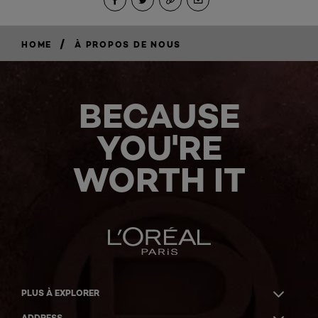
/
HOME
À PROPOS DE NOUS
BECAUSE
YOU'RE
WORTH IT
PLUS À EXPLORER
ADDRESS