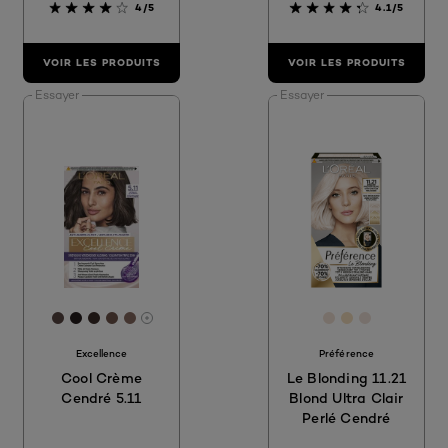
4/5
4.1/5
VOIR LES PRODUITS
VOIR LES PRODUITS
Essayer
Essayer
[Color]: #594643
[Color]: #251c1c
[Color]: #3B2C29
[Color]: #6E544B
[Color]: #886B60
[Color]: #F2E2
[Color]: #f5
[Color]: #
More shades are available
Excellence
Préférence
Cool Crème
Le Blonding 11.21
Cendré 5.11
Blond Ultra Clair
Perlé Cendré