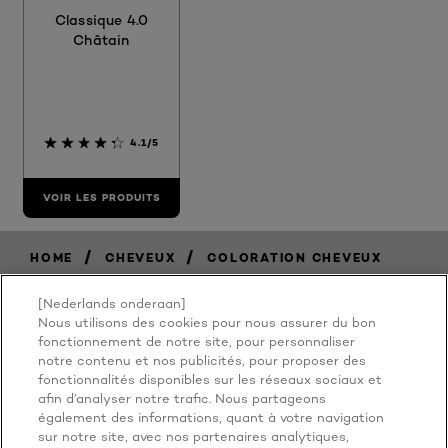
Classique 4.0
Châtain
4.1/5
VOIR LES PRODUITS
/
/
HOME
CHEVEUX
COLORATION CHEVEUX
[Nederlands onderaan]
Nous utilisons des cookies pour nous assurer du bon
BECAUSE
fonctionnement de notre site, pour personnaliser
notre contenu et nos publicités, pour proposer des
fonctionnalités disponibles sur les réseaux sociaux et
YOU'RE
afin d’analyser notre trafic. Nous partageons
également des informations, quant à votre navigation
sur notre site, avec nos partenaires analytiques,