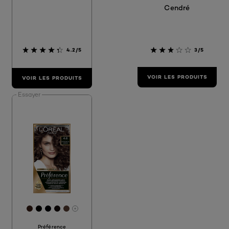
Cendré
4.2/5
3/5
VOIR LES PRODUITS
VOIR LES PRODUITS
Essayer
[Color]: #371d15
[Color]: #000000
[Color]: #000309
[Color]: #140c0c
[Color]: #563c30
More shades are available
Préférence