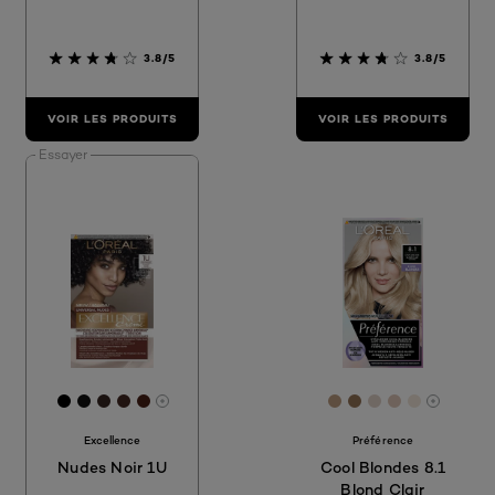
3.8/5
3.8/5
VOIR LES PRODUITS
VOIR LES PRODUITS
Essayer
[Color]: #000000
[Color]: #111010
[Color]: #372623
[Color]: #432922
[Color]: #492017
[Color]: #bd9d81
[Color]: #967457
[Color]: #E0
[Color]: #d
[Color]: 
More shades are available
More sh
Excellence
Préférence
Nudes Noir 1U
Cool Blondes 8.1
Blond Clair