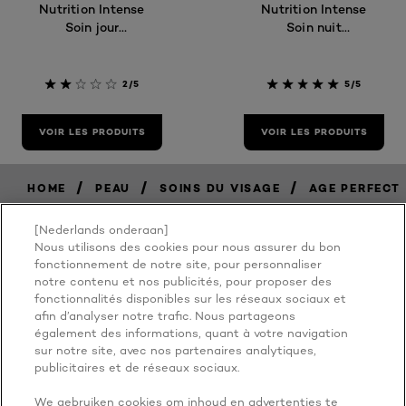
Nutrition Intense
Nutrition Intense
Soin jour
Soin nuit
réparateur
réparateur
2/5
5/5
VOIR LES PRODUITS
VOIR LES PRODUITS
/
/
/
HOME
PEAU
SOINS DU VISAGE
AGE PERFECT
[Nederlands onderaan]
Nous utilisons des cookies pour nous assurer du bon
BECAUSE
fonctionnement de notre site, pour personnaliser
notre contenu et nos publicités, pour proposer des
fonctionnalités disponibles sur les réseaux sociaux et
YOU'RE
afin d’analyser notre trafic. Nous partageons
également des informations, quant à votre navigation
WORTH IT
sur notre site, avec nos partenaires analytiques,
publicitaires et de réseaux sociaux.
We gebruiken cookies om inhoud en advertenties te