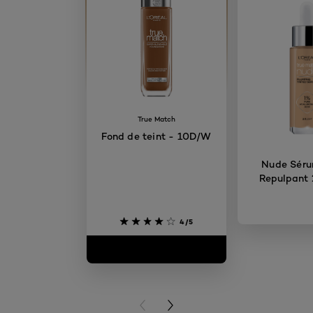
True Match
Fond de teint - 10D/W
Nude Séru
Repulpant 
4/5
PREVIOUS CARD
NEXT CARD