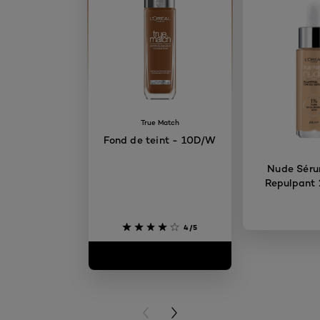
True Match
Fond de teint - 10D/W
Nude Séru
Repulpant 
4/5
PREVIOUS CARD
NEXT CARD