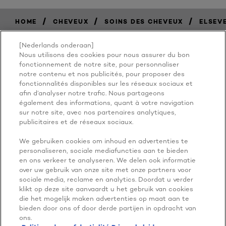
/
/
/
HOME
CHEVEUX
SOINS DES CHEVEUX
ELSEV
[Nederlands onderaan]
Nous utilisons des cookies pour nous assurer du bon
BECAUSE
fonctionnement de notre site, pour personnaliser
notre contenu et nos publicités, pour proposer des
fonctionnalités disponibles sur les réseaux sociaux et
YOU'RE
afin d’analyser notre trafic. Nous partageons
également des informations, quant à votre navigation
WORTH IT
sur notre site, avec nos partenaires analytiques,
publicitaires et de réseaux sociaux.
We gebruiken cookies om inhoud en advertenties te
personaliseren, sociale mediafuncties aan te bieden
en ons verkeer te analyseren. We delen ook informatie
over uw gebruik van onze site met onze partners voor
sociale media, reclame en analytics. Doordat u verder
klikt op deze site aanvaardt u het gebruik van cookies
die het mogelijk maken advertenties op maat aan te
PLUS À EXPLORER
bieden door ons of door derde partijen in opdracht van
ADDRESS
ons.