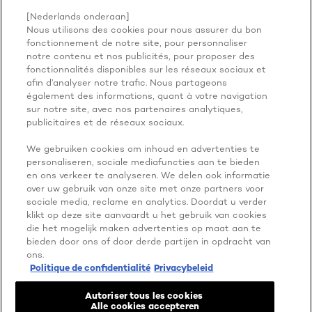
PLUS À EXPLORER
[Nederlands onderaan]
Nous utilisons des cookies pour nous assurer du bon
ADDRESS
fonctionnement de notre site, pour personnaliser
notre contenu et nos publicités, pour proposer des
fonctionnalités disponibles sur les réseaux sociaux et
afin d’analyser notre trafic. Nous partageons
Facebook
YouTube
également des informations, quant à votre navigation
Instagram
sur notre site, avec nos partenaires analytiques,
publicitaires et de réseaux sociaux.
Paramètres des cookies
We gebruiken cookies om inhoud en advertenties te
Politique de confidentialité
personaliseren, sociale mediafuncties aan te bieden
Mentions légales
en ons verkeer te analyseren. We delen ook informatie
Autorisations de contenu des utilisateurs
over uw gebruik van onze site met onze partners voor
Singapore-fr
@ 2026 L'Oréal Paris
sociale media, reclame en analytics. Doordat u verder
klikt op deze site aanvaardt u het gebruik van cookies
die het mogelijk maken advertenties op maat aan te
bieden door ons of door derde partijen in opdracht van
ons.
Politique de confidentialité
Privacybeleid
Autoriser tous les cookies
Alle cookies accepteren