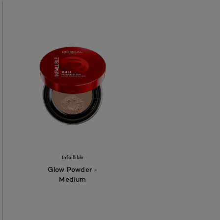
41
99F90
#AE634C
Infaillible
Glow Powder -
Medium