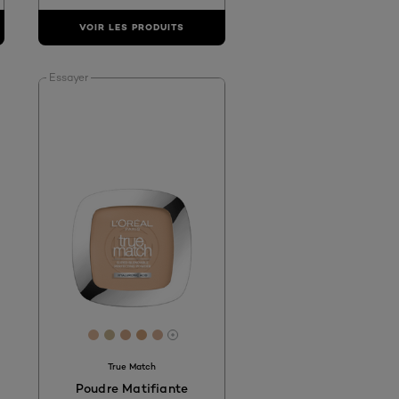
VOIR LES PRODUITS
Essayer
[Color]: #DDB698
[Color]: #c8b592
[Color]: #D2A788
[Color]: #CFA278
[Color]: #D7B095
More shades are available
True Match
Poudre Matifiante