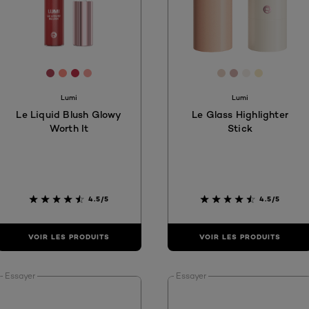
8
[Color]: #B04658
[Color]: #FD8B7F
[Color]: #C23048
[Color]: #F7A29B
[Color]: #E7D2C
[Color]: #D4
[Color]: #
[Color]:
are available
Lumi
Lumi
Le Liquid Blush Glowy
Le Glass Highlighter
Worth It
Stick
4.5/5
4.5/5
VOIR LES PRODUITS
VOIR LES PRODUITS
Essayer
Essayer