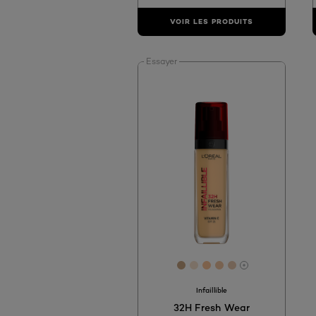
VOIR LES PRODUITS
Essayer
[Color]: #C7A583
[Color]: #F7E2CD
[Color]: #FCC498
[Color]: #f1c5a1
[Color]: #E8C7
More shades 
Infaillible
32H Fresh Wear