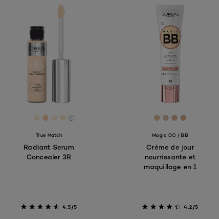
[Color]: FFDCC1
[Color]: #FFEDD5
[Color]: #F8CB9E
[Color]: #FFEDD9
[Color]: #FEE6CE
[Color]: #e3c1a1
[Color]: #deb
[Color]: #e
[Color]:
More shades are available
True Match
Magic CC / BB
Radiant Serum
Crème de jour
Concealer 3R
nourrissante et
maquillage en 1
4.5/5
4.2/5