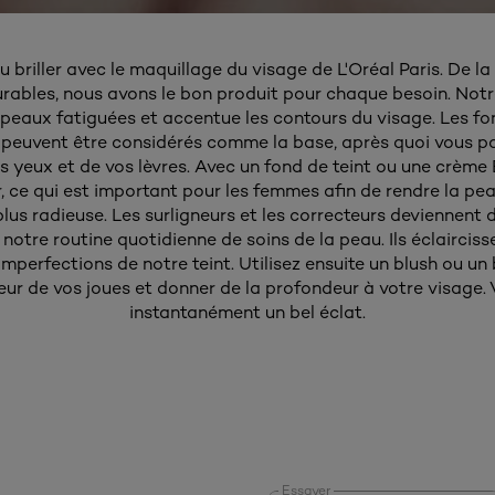
 briller avec le maquillage du visage de L'Oréal Paris. De l
urables, nous avons le bon produit pour chaque besoin. Not
 peaux fatiguées et accentue les contours du visage. Les fon
euvent être considérés comme la base, après quoi vous p
s yeux et de vos lèvres. Avec un fond de teint ou une crème
r, ce qui est important pour les femmes afin de rendre la pe
lus radieuse. Les surligneurs et les correcteurs deviennent d
notre routine quotidienne de soins de la peau. Ils éclairciss
 imperfections de notre teint. Utilisez ensuite un blush ou un
eur de vos joues et donner de la profondeur à votre visage.
instantanément un bel éclat.
Essayer