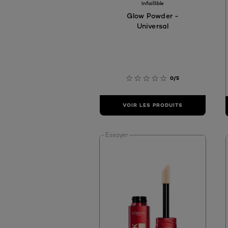
Infaillible
Glow Powder -
Universal
0/5
VOIR LES PRODUITS
Essayer