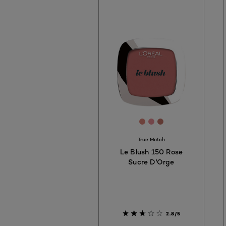
[Color]: #dd8579
[Color]: #e98e95
[Color]: #c37569
True Match
Le Blush 150 Rose
Sucre D'Orge
2.8/5