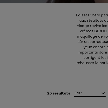
Laissez votre peau
aux résultats d
visage ravive les
crèmes BB/CC p
maquillage de vo
sûr un correcteu
yeux encore p
importants dans 
corrigent les
rehausser la coul
25 résultats