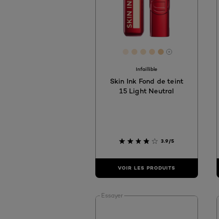
[Color]: #fdecda
[Color]: #fbe1c3
[Color]: #f9e1c2
[Color]: #fcdbb7
[Color]: #efc89
More shades 
Infaillible
Skin Ink Fond de teint
15 Light Neutral
3.9/5
VOIR LES PRODUITS
Essayer