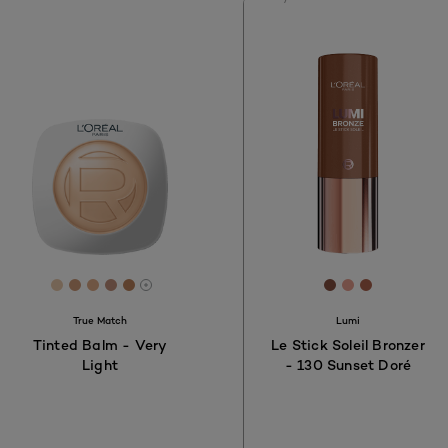
[Color]: #EACAAC
[Color]: #CF9B78
[Color]: #E0AB87
[Color]: #C2907A
[Color]: #BD845C
[Color]: #8750
[Color]: #E
[Color]: 
More shades are available
True Match
Lumi
Tinted Balm - Very
Le Stick Soleil Bronzer
Light
- 130 Sunset Doré