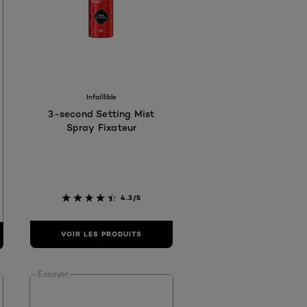
3
AFAC
F6F0EA
 #F7EAC5
Infaillible
3-second Setting Mist
Spray Fixateur
4.3/5
VOIR LES PRODUITS
Essayer