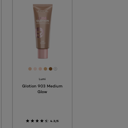
fad
2b69a
 #dcb08e
[Color]: #EBC2A3
[Color]: #FBE0D5
[Color]: #F9D2C3
[Color]: #DCAB76
[Color]: #8A5523
More shades are available
Lumi
Glotion 903 Medium
Glow
4.3/5