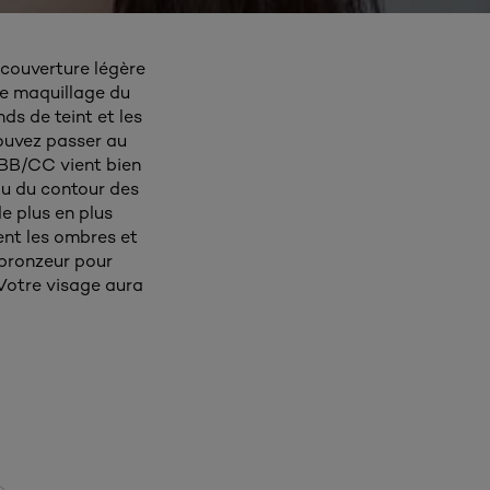
a couverture légère
re maquillage du
ds de teint et les
ouvez passer au
 BB/CC vient bien
au du contour des
e plus en plus
ent les ombres et
 bronzeur pour
 Votre visage aura