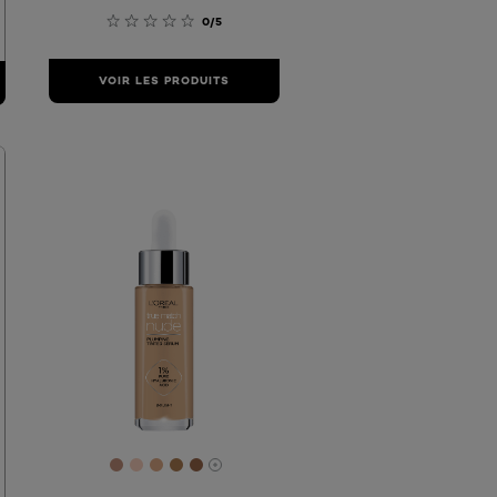
0/5
VOIR LES PRODUITS
D2
DBC0
E0BE9C
 #DCB690
[Color]: #C2907A
[Color]: #F9D0BE
[Color]: #E0AB87
[Color]: #AE7C50
[Color]: #996649
hades are available
More shades are available