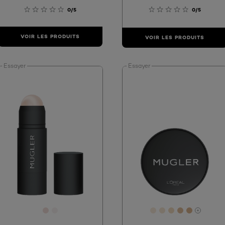
0/5
0/5
VOIR LES PRODUITS
VOIR LES PRODUITS
Essayer
Essayer
[Color]: #F1DED9
[Color]: #F8F2F1
[Color]: #F8E9D9
[Color]: #F6E6
[Color]: #F2
[Color]: #
[Color]:
More s