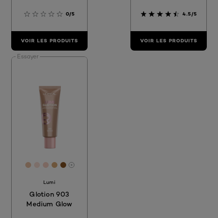
0/5
4.5/5
VOIR LES PRODUITS
VOIR LES PRODUITS
Essayer
[Color]: #EBC2A3
[Color]: #FBE0D5
[Color]: #F9D2C3
[Color]: #DCAB76
[Color]: #8A5523
More shades are available
Lumi
Glotion 903
Medium Glow