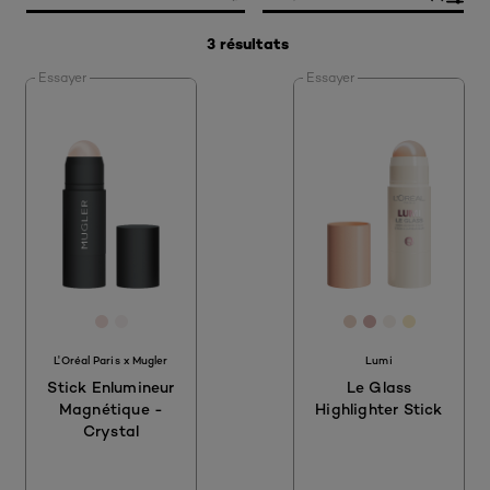
3 résultats
Essayer
Essayer
[Color]: #F1DED9
[Color]: #F8F2F1
[Color]: #E7D2C
[Color]: #D4
[Color]: #
[Color]:
L'Oréal Paris x Mugler
Lumi
Stick Enlumineur
Le Glass
Magnétique -
Highlighter Stick
Crystal