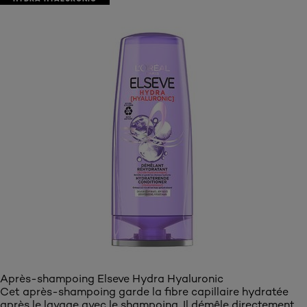
Découvrez l’après-shampoing Elseve Hydra Hyaluronic
Après-shampoing Elseve Hydra Hyaluronic
Cet après-shampoing garde la fibre capillaire hydratée
après le lavage avec le shampoing. Il démêle directement