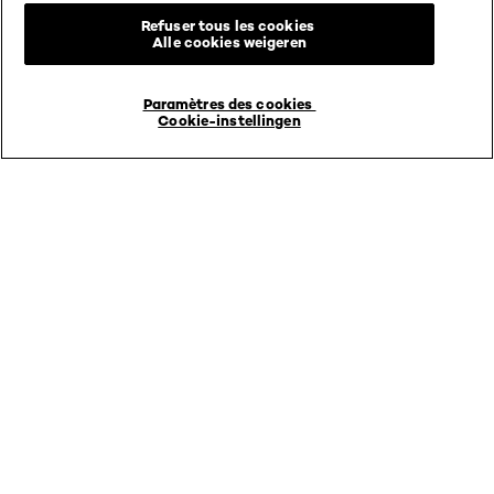
HYALURONIC
Ignorer le : Elseve Hydra Hyaluronic
Refuser tous les cookies
Alle cookies weigeren
Choyez votre nouveau look:
Améliorez votre routine
Paramètres des cookies
Cookie-instellingen
Elseve