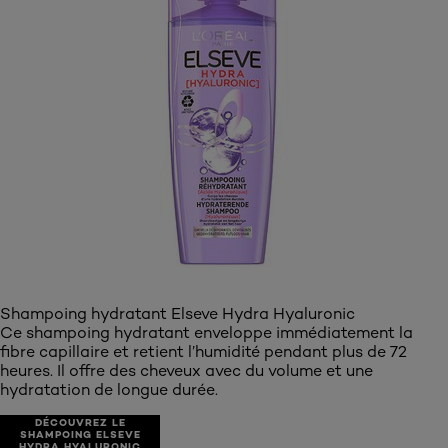
Découvrez le shampoing Elseve Hydra Hyaluronic
Shampoing hydratant Elseve Hydra Hyaluronic
Ce shampoing hydratant enveloppe immédiatement la
fibre capillaire et retient l’humidité pendant plus de 72
heures. Il offre des cheveux avec du volume et une
hydratation de longue durée.
DÉCOUVREZ LE
SHAMPOING ELSEVE
HYDRA HYALURONIC