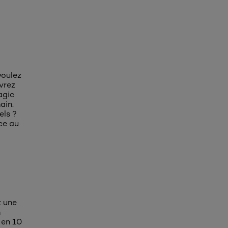
voulez
vrez
agic
ain.
els ?
ce au
z une
h
 en 10