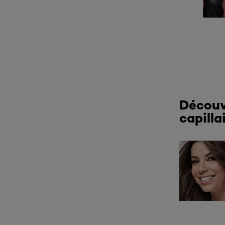
Découv
capilla