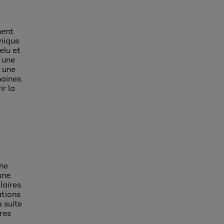
ment
nique
elu et
 une
e une
maines.
ir la
nne
une
laires
ations
 suite
res