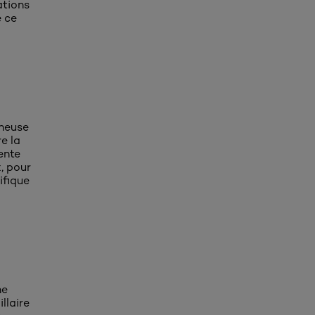
ations
e ce
ineuse
e la
ente
, pour
ifique
he
llaire