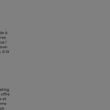
ide à
ires
us !
vous-
 à la
sting
offre
e et
rème
 un