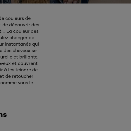
de couleurs de
 de découvrir des
 ... La couleur des
oulez changer de
ur instantanée qui
le des cheveux se
elle et brillante.
eveux et couvrent
r à les teindre de
et de retoucher
x comme vous le
ns