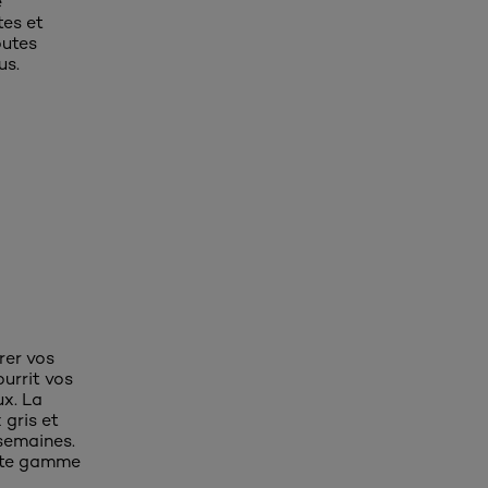
e
tes et
outes
us.
rer vos
urrit vos
ux. La
 gris et
 semaines.
vaste gamme