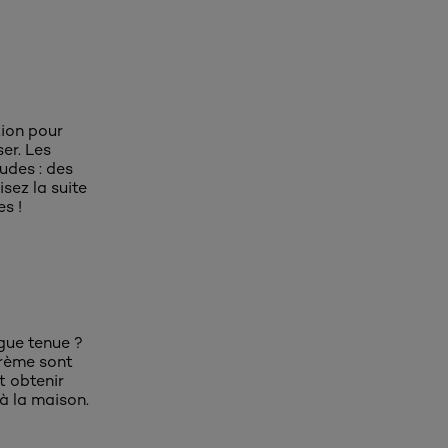
tion pour
er. Les
udes : des
sez la suite
es !
ngue tenue ?
Crème sont
t obtenir
à la maison.