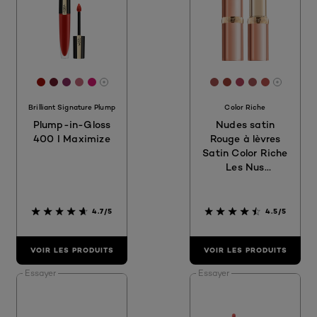
[Color]: #99110B
[Color]: #661A29
[Color]: #842C5C
[Color]: #C26778
[Color]: #D31971
[Color]: #A04E4D
[Color]: #993E3
[Color]: #AC
[Color]: #9
[Color]:
More shades are available
More sh
Brilliant Signature Plump
Color Riche
Plump-in-Gloss
Nudes satin
400 I Maximize
Rouge à lèvres
Satin Color Riche
Les Nus
Audacieux 179
Decadent
4.7/5
4.5/5
VOIR LES PRODUITS
VOIR LES PRODUITS
Essayer
Essayer