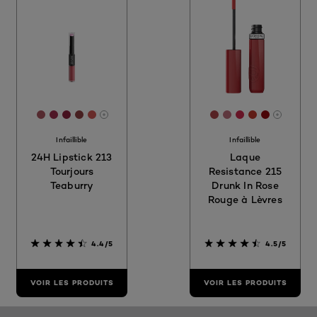
[Color]: #AC5761
[Color]: #9F2E4F
[Color]: #8D223E
[Color]: #904142
[Color]: #D15955
[Color]: #AD4548
[Color]: #BE6E7
[Color]: #CF
[Color]: #
[Color]:
More shades are available
More sh
Infaillible
Infaillible
24H Lipstick 213
Laque
Tourjours
Resistance 215
Teaburry
Drunk In Rose
Rouge à Lèvres
4.4/5
4.5/5
VOIR LES PRODUITS
VOIR LES PRODUITS