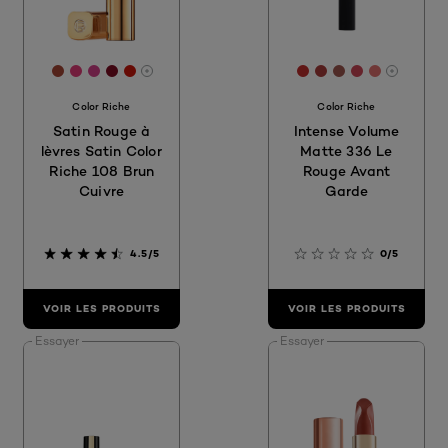
[Color]: #A84635
[Color]: #E53D7A
[Color]: #D5418B
[Color]: #7E0D22
[Color]: #CD170B
[Color]: #C22E2C
[Color]: #AA3D
[Color]: #9F5
[Color]: #
[Color]: 
More shades are available
More sh
Color Riche
Color Riche
Satin Rouge à
Intense Volume
lèvres Satin Color
Matte 336 Le
Riche 108 Brun
Rouge Avant
Cuivre
Garde
4.5/5
0/5
VOIR LES PRODUITS
VOIR LES PRODUITS
Essayer
Essayer