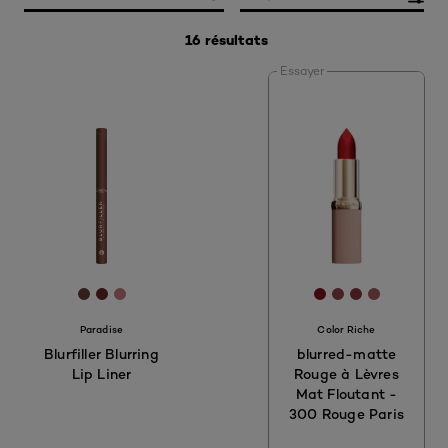
16 résultats
Essayer
[Color]: #634137
[Color]: #682628
[Color]: #C67883
[Color]: #7E151
[Color]: #904
[Color]: #8
[Color]:
Paradise
Color Riche
Blurfiller Blurring
blurred-matte
Lip Liner
Rouge à Lèvres
Mat Floutant -
300 Rouge Paris