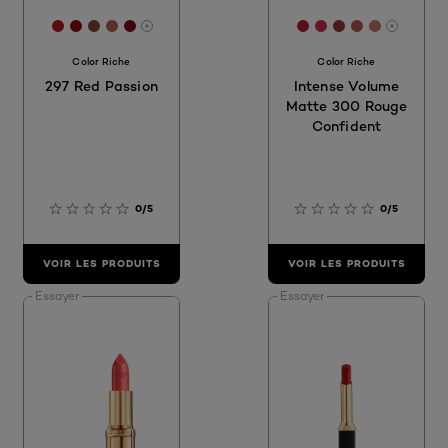
[Color]: #b6191f
[Color]: #950A0F
[Color]: #854237
[Color]: #AF614F
[Color]: #7E0D22
[Color]: #B51D2E
[Color]: #D32B4
[Color]: #903
[Color]: #B
[Color]:
More shades are available
More sh
Color Riche
Color Riche
297 Red Passion
Intense Volume
Matte 300 Rouge
Confident
0/5
0/5
VOIR LES PRODUITS
VOIR LES PRODUITS
Essayer
Essayer