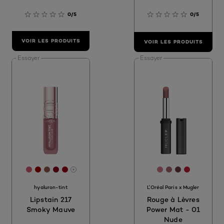
0/5
0/5
VOIR LES PRODUITS
VOIR LES PRODUITS
Essayer
Essayer
[Color]: #D75875
[Color]: #A40000
[Color]: #95594E
[Color]: #8B001D
[Color]: #970015
[Color]: #CD768
[Color]: #A86
[Color]: #
[Color]: 
More shades are available
hyaluron-tint
L'Oréal Paris x Mugler
Lipstain 217
Rouge à Lèvres
Smoky Mauve
Power Mat - 01
Nude