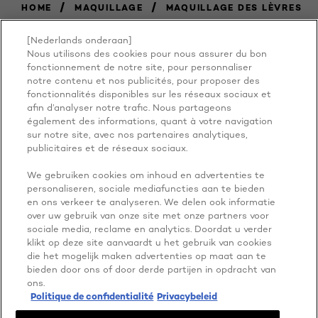
/
/
HOME
MAQUILLAGE
MAQUILLAGE DES LÈVRES
[Nederlands onderaan]
Nous utilisons des cookies pour nous assurer du bon
BECAUSE
fonctionnement de notre site, pour personnaliser
notre contenu et nos publicités, pour proposer des
fonctionnalités disponibles sur les réseaux sociaux et
YOU'RE
afin d’analyser notre trafic. Nous partageons
également des informations, quant à votre navigation
WORTH IT
sur notre site, avec nos partenaires analytiques,
publicitaires et de réseaux sociaux.
We gebruiken cookies om inhoud en advertenties te
personaliseren, sociale mediafuncties aan te bieden
en ons verkeer te analyseren. We delen ook informatie
over uw gebruik van onze site met onze partners voor
sociale media, reclame en analytics. Doordat u verder
klikt op deze site aanvaardt u het gebruik van cookies
die het mogelijk maken advertenties op maat aan te
PLUS À EXPLORER
bieden door ons of door derde partijen in opdracht van
ADDRESS
ons.
Politique de confidentialité
Privacybeleid