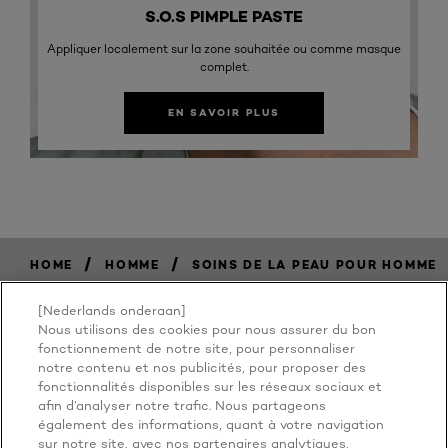
S.O.S PIMPLE PASTE
Appliquer localement sur la zone souhaitée ou comme masque
complet.
EN SAVOIR PLUS
/
/
HOME
HOMME
SOINS DE LA PEAU POUR HOMME
[Nederlands onderaan]
Nous utilisons des cookies pour nous assurer du bon
BECAUSE
fonctionnement de notre site, pour personnaliser
notre contenu et nos publicités, pour proposer des
fonctionnalités disponibles sur les réseaux sociaux et
YOU'RE
afin d’analyser notre trafic. Nous partageons
également des informations, quant à votre navigation
sur notre site, avec nos partenaires analytiques,