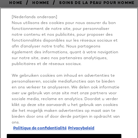
/
/
HOME
HOMME
SOINS DE LA PEAU POUR HOMME
[Nederlands onderaan]
Nous utilisons des cookies pour nous assurer du bon
BECAUSE
fonctionnement de notre site, pour personnaliser
notre contenu et nos publicités, pour proposer des
fonctionnalités disponibles sur les réseaux sociaux et
YOU'RE
afin d’analyser notre trafic. Nous partageons
également des informations, quant à votre navigation
WORTH IT
sur notre site, avec nos partenaires analytiques,
publicitaires et de réseaux sociaux.
We gebruiken cookies om inhoud en advertenties te
personaliseren, sociale mediafuncties aan te bieden
en ons verkeer te analyseren. We delen ook informatie
over uw gebruik van onze site met onze partners voor
sociale media, reclame en analytics. Doordat u verder
klikt op deze site aanvaardt u het gebruik van cookies
die het mogelijk maken advertenties op maat aan te
PLUS À EXPLORER
bieden door ons of door derde partijen in opdracht van
ADDRESS
ons.
Politique de confidentialité
Privacybeleid