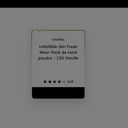
Try It
Infaillible
Infaillible 24h Fresh
Wear Fond de teint
poudre - 120 Vanille
4/5