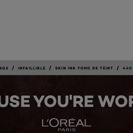
/
/
/
SAGE
INFAILLIBLE
SKIN INK FOND DE TEINT
440
USE YOU'RE WOR