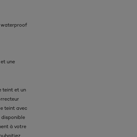
 waterproof
et une
e teint et un
orrecteur
e teint avec
t disponible
ment à votre
ouhaitiez