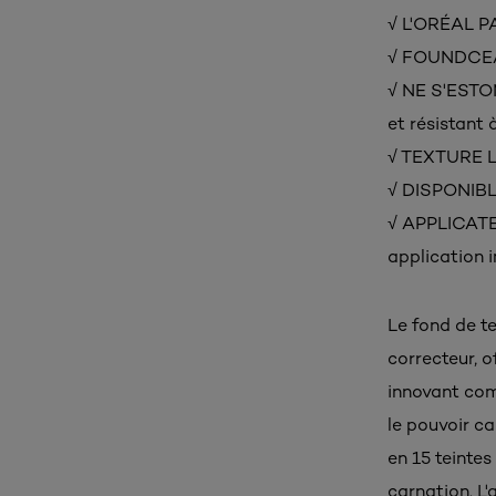
√ L'ORÉAL P
√ FOUNDCEALE
√ NE S'ESTO
et résistant à
√ TEXTURE LÉ
√ DISPONIBLE
√ APPLICATE
application 
Le fond de tei
correcteur, o
innovant com
le pouvoir ca
en 15 teintes
carnation. L'