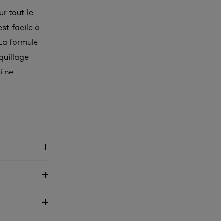
r tout le
est facile à
 La formule
quillage
i ne