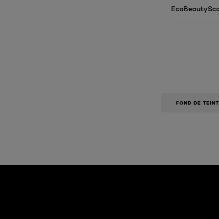
EcoBeautySco
FOND DE TEINT
Ignorer le : Algemeen