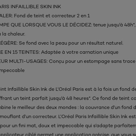
ARIS INFAILLIBLE SKIN INK
R: Fond de teint et correcteur 2 en 1
MPE QUE LORSQUE VOUS LE DÉCIDEZ: tenue jusqu'à 48h*,
 la chaleur.
GÈRE: Se fond avec la peau pour un résultat naturel.
 EN 15 TEINTES: Adaptée à votre carnation unique
UR MULTI-USAGES: Conçu pour un estompage sans trace 
impeccable
nt Infaillible Skin Ink de L'Oréal Paris est à la fois un fond d
ffrant un teint parfait jusqu'à 48 heures*. Ce fond de teint c
bine le meilleur des deux mondes : la couvrance d'un fond d
mouflant d'un correcteur. L'Oréal Paris Infaillible Skin Ink es
 pour un fini mat, doux et impeccable qui s'adapte parfaite
applicateur ciblé permet une application précise, que vous s