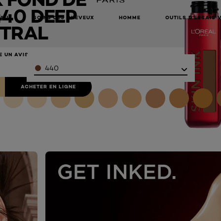
440 DEEP
EAU
SOINS DES CHEVEUX
HOMME
OUTILS D’ESSAIS 
TRAL
E UN AVIS
Color
440
ACHETER EN LIGNE