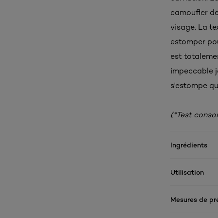
camoufler de
visage. La te
estomper pou
est totalemen
impeccable jo
s'estompe qu
(*Test cons
Ingrédients
Utilisation
Mesures de pr