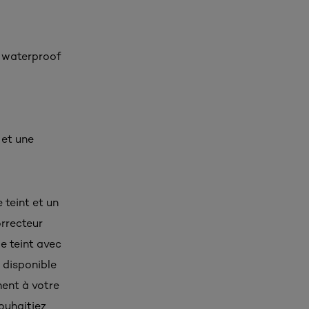
 waterproof
et une
e teint et un
orrecteur
e teint avec
t disponible
ment à votre
ouhaitiez