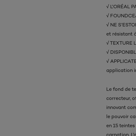
√ L'ORÉAL P
√ FOUNDCEALE
√ NE S'ESTO
et résistant à
√ TEXTURE LÉ
√ DISPONIBLE
√ APPLICATE
application 
Le fond de tei
correcteur, o
innovant com
le pouvoir ca
en 15 teintes
carnation. L'