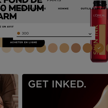
00 MEDIUM
EAU
SOINS DES CHEVEUX
HOMME
OUTILS D’ESSAIS 
ARM
E UN AVIS
Color
300
ACHETER EN LIGNE