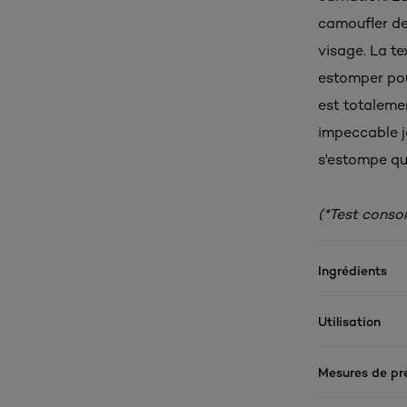
camoufler de
visage. La te
estomper pou
est totalemen
impeccable jo
s'estompe qu
(*Test cons
Ingrédients
Utilisation
Mesures de pr