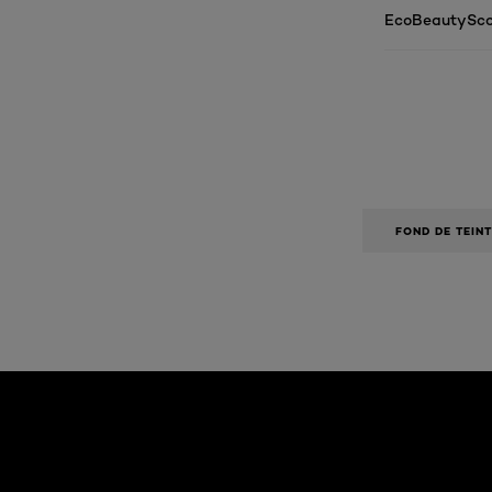
EcoBeautySco
FOND DE TEINT
Ignorer le : Algemeen