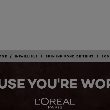
/
/
/
SAGE
INFAILLIBLE
SKIN INK FOND DE TEINT
300
USE YOU'RE WOR