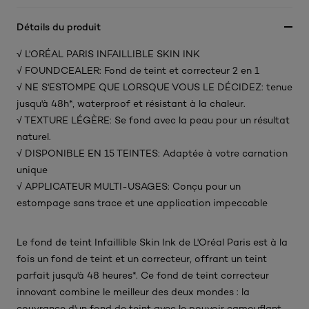
Détails du produit
√ L'ORÉAL PARIS INFAILLIBLE SKIN INK
√ FOUNDCEALER: Fond de teint et correcteur 2 en 1
√ NE S'ESTOMPE QUE LORSQUE VOUS LE DÉCIDEZ: tenue
jusqu'à 48h*, waterproof et résistant à la chaleur.
√ TEXTURE LÉGÈRE: Se fond avec la peau pour un résultat
naturel.
√ DISPONIBLE EN 15 TEINTES: Adaptée à votre carnation
unique
√ APPLICATEUR MULTI-USAGES: Conçu pour un
estompage sans trace et une application impeccable
Le fond de teint Infaillible Skin Ink de L'Oréal Paris est à la
fois un fond de teint et un correcteur, offrant un teint
parfait jusqu'à 48 heures*. Ce fond de teint correcteur
innovant combine le meilleur des deux mondes : la
couvrance d'un fond de teint avec le pouvoir camouflant