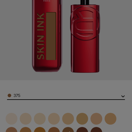
Color
375