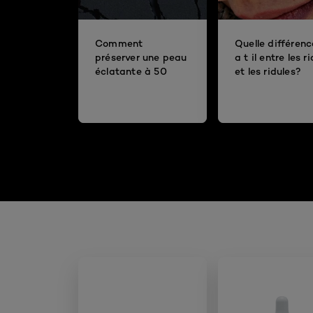
Comment
Quelle différenc
préserver une peau
a t il entre les r
éclatante à 50
et les ridules?