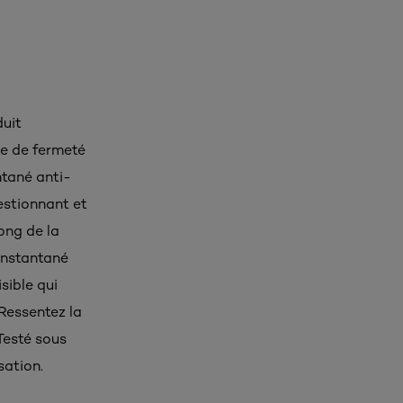
duit
te de fermeté
ntané anti-
estionnant et
ong de la
 instantané
sible qui
Ressentez la
Testé sous
sation.