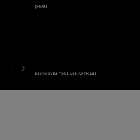
peau
PREVIOUS CARD
NEXT CARD
DÉCROUVEZ TOUS LES ARTICLES
Ignorer le : Voor een strakkere huid - RIMPELS