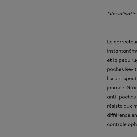
*Visualisatio
Le correcteur
instantanémen
et la peau ru
poches Revita
lissant spect
journée. Grâc
anti-poches R
résiste aux 
différence e
contrôle opht