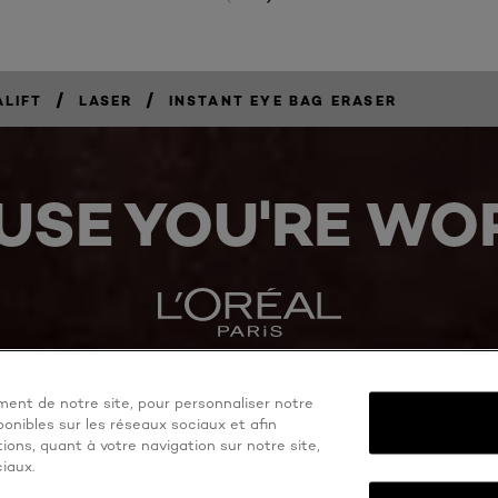
/
/
ALIFT
LASER
INSTANT EYE BAG ERASER
USE YOU'RE WOR
ent de notre site, pour personnaliser notre
onibles sur les réseaux sociaux et afin
ons, quant à votre navigation sur notre site,
iaux.