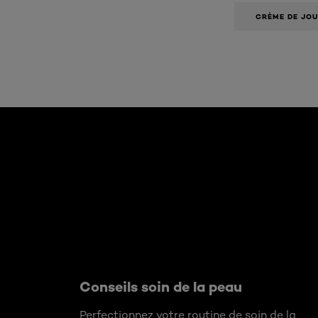
CRÈME DE JO
Ignorer le : Voor een strakkere huid - RIMPELS
Conseils soin de la peau
Perfectionnez votre routine de soin de la