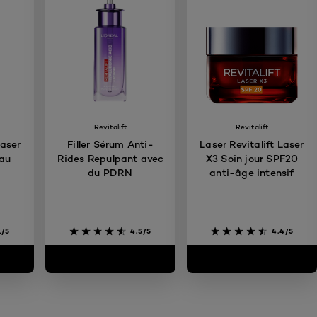
Revitalift
Revitalift
Laser
Filler Sérum Anti-
Laser Revitalift Laser
 au
Rides Repulpant avec
X3 Soin jour SPF20
du PDRN
anti-âge intensif
1/5
4.5/5
4.4/5