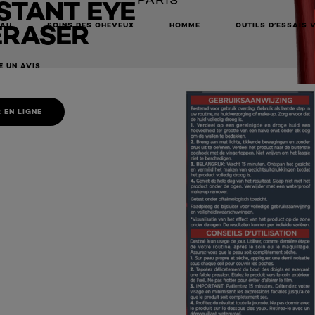
STANT EYE
ERASER
EAU
SOINS DES CHEVEUX
HOMME
OUTILS D’ESSAIS 
E UN AVIS
 EN LIGNE