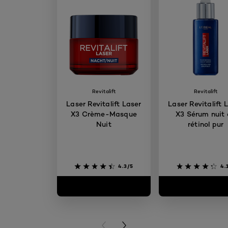
Revitalift
Revitalift
Laser Revitalift Laser
Laser Revitalift 
X3 Crème-Masque
X3 Sérum nuit
Nuit
rétinol pur
4.3/5
4.
PREVIOUS CARD
NEXT CARD