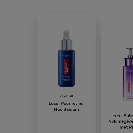
Revitalift
Laser Puur retinol
Nachtserum
Filler Ant
Volumegev
met 