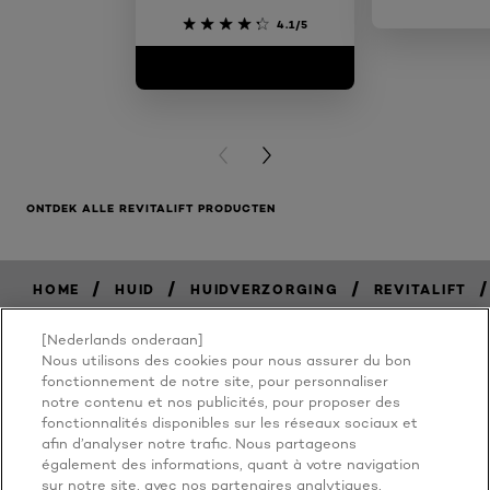
4.1/5
PREVIOUS CARD
NEXT CARD
ONTDEK ALLE REVITALIFT PRODUCTEN
/
/
/
/
HOME
HUID
HUIDVERZORGING
REVITALIFT
[Nederlands onderaan]
Nous utilisons des cookies pour nous assurer du bon
BECAUSE
fonctionnement de notre site, pour personnaliser
notre contenu et nos publicités, pour proposer des
fonctionnalités disponibles sur les réseaux sociaux et
YOU'RE
afin d’analyser notre trafic. Nous partageons
également des informations, quant à votre navigation
sur notre site, avec nos partenaires analytiques,