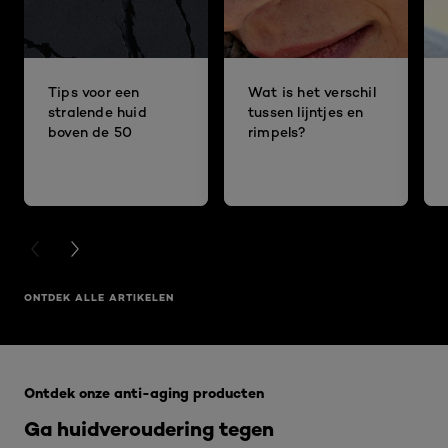
Tips voor een
Wat is het verschil
stralende huid
tussen lijntjes en
boven de 50
rimpels?
PREVIOUS CARD
NEXT CARD
ONTDEK ALLE ARTIKELEN
Overslaan het dia: Voor een strakkere huid - RIMPELS
Ontdek onze anti-aging producten
Ga huidveroudering tegen