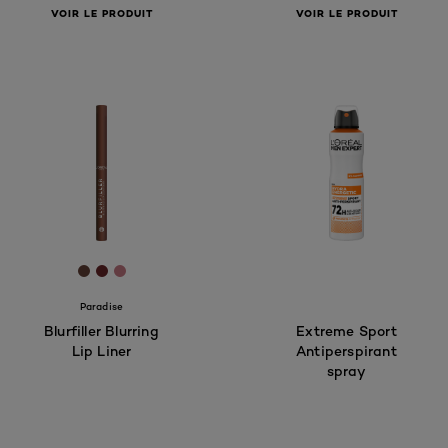
VOIR LE PRODUIT
VOIR LE PRODUIT
[Color]: #634137
[Color]: #682628
[Color]: #C67883
Paradise
Blurfiller Blurring
Extreme Sport
Lip Liner
Antiperspirant
spray