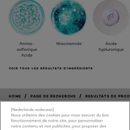
Amino-
Niacinamide
Acide
sulfonique
hyaluronique
Acide
VOIR TOUS LES RÉSULTATS D'INGRÉDIENTS
/
/
HOME
PAGE DE RECHERCHE
RESULTATS DE PROD
[Nederlands onderaan]
Nous utilisons des cookies pour nous assurer du bon
BECAUSE
fonctionnement de notre site, pour personnaliser
notre contenu et nos publicités, pour proposer des