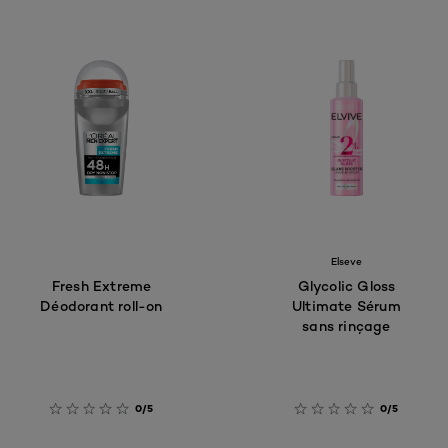
Elseve
Fresh Extreme
Glycolic Gloss
Déodorant roll-on
Ultimate Sérum
sans rinçage
0/5
0/5