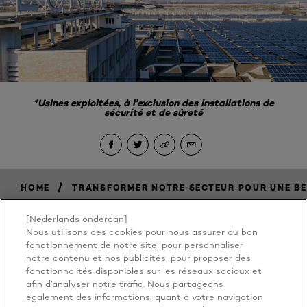
*Usines exploitées, à l'exclusion des installations de
sécurité et de sûreté
/
HOME
TRANSFORMER NOTRE SECTEUR POUR UNE BE
[Nederlands onderaan]
Nous utilisons des cookies pour nous assurer du bon
BECAUSE
fonctionnement de notre site, pour personnaliser
notre contenu et nos publicités, pour proposer des
fonctionnalités disponibles sur les réseaux sociaux et
YOU'RE
afin d’analyser notre trafic. Nous partageons
également des informations, quant à votre navigation