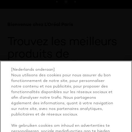
Bienvenue chez L’Oréal Paris
Trouvez les meilleurs
produits de
maquillage
,
de
[Nederlands onderaan]
Nous utilisons des cookies pour nous assurer du bon
soins cutanés
, de
fonctionnement de notre site, pour personnaliser
notre contenu et nos publicités, pour proposer des
soins capillaires
,
fonctionnalités disponibles sur les réseaux sociaux et
afin d’analyser notre trafic. Nous partageons
également des informations, quant à votre navigation
de
coloration
et
sur notre site, avec nos partenaires analytiques,
publicitaires et de réseaux sociaux.
pour les
hommes
.
We gebruiken cookies om inhoud en advertenties te
personaliseren, sociale mediafuncties aan te bieden