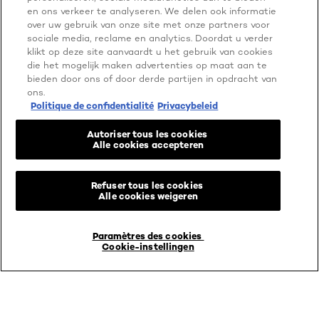
Laissez-vous
inspirer
en ons verkeer te analyseren. We delen ook informatie
over uw gebruik van onze site met onze partners voor
sociale media, reclame en analytics. Doordat u verder
klikt op deze site aanvaardt u het gebruik van cookies
die het mogelijk maken advertenties op maat aan te
bieden door ons of door derde partijen in opdracht van
ons.
Politique de confidentialité
Privacybeleid
Autoriser tous les cookies
Alle cookies accepteren
Refuser tous les cookies
Alle cookies weigeren
Paramètres des cookies
Cookie-instellingen