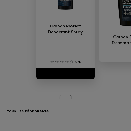
Carbon Protect
Deodorant Spray
Carbon P
Deodorant
0/5
PREVIOUS CARD
NEXT CARD
TOUS LES DÉODORANTS