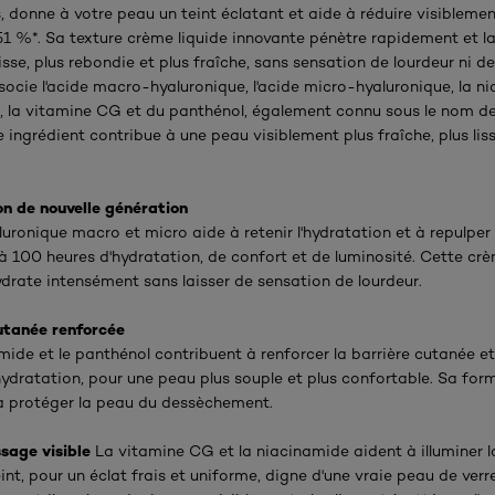
 donne à votre peau un teint éclatant et aide à réduire visiblemen
51 %*. Sa texture crème liquide innovante pénètre rapidement et la
isse, plus rebondie et plus fraîche, sans sensation de lourdeur ni de
socie l'acide macro-hyaluronique, l'acide micro-hyaluronique, la n
e, la vitamine CG et du panthénol, également connu sous le nom d
 ingrédient contribue à une peau visiblement plus fraîche, plus lis
n de nouvelle génération
luronique macro et micro aide à retenir l'hydratation et à repulper
'à 100 heures d'hydratation, de confort et de luminosité. Cette cr
ydrate intensément sans laisser de sensation de lourdeur.
utanée renforcée
ide et le panthénol contribuent à renforcer la barrière cutanée et 
hydratation, pour une peau plus souple et plus confortable. Sa for
à protéger la peau du dessèchement.
ssage visible
La vitamine CG et la niacinamide aident à illuminer l
teint, pour un éclat frais et uniforme, digne d'une vraie peau de verre