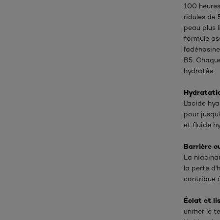
100 heures,
ridules de 
peau plus l
formule as
l'adénosin
B5. Chaque
hydratée.
Hydratatio
L'acide hya
pour jusqu
et fluide h
Barrière c
La niacinam
la perte d'
contribue 
Éclat et li
unifier le 