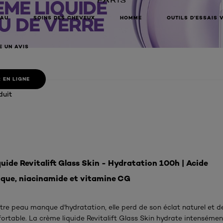
ÈME LIQUIDE
U DE VERRE
EAU
SOINS DES CHEVEUX
HOMME
OUTILS D’ESSAIS 
E UN AVIS
 EN LIGNE
duit
uide Revitalift Glass Skin - Hydratation 100h | Acide
ique, niacinamide et vitamine CG
tre peau manque d'hydratation, elle perd de son éclat naturel et d
ortable. La crème liquide Revitalift Glass Skin hydrate intensémen