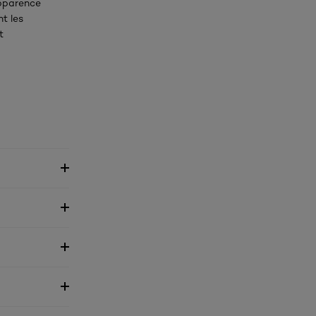
apparence
t les
t