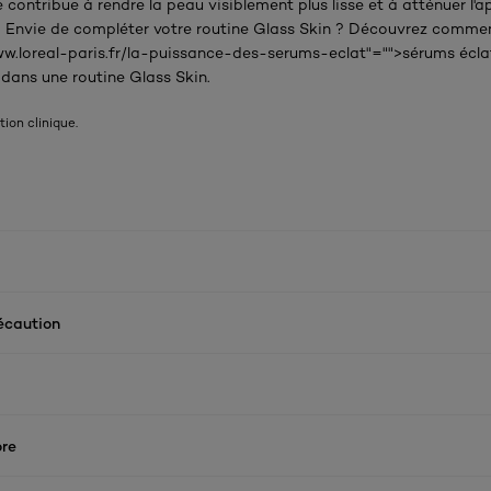
 contribue à rendre la peau visiblement plus lisse et à atténuer l'
s. Envie de compléter votre routine Glass Skin ? Découvrez commen
ww.loreal-paris.fr/la-puissance-des-serums-eclat"="">sérums écla
 dans une routine Glass Skin.
tion clinique.
écaution
re