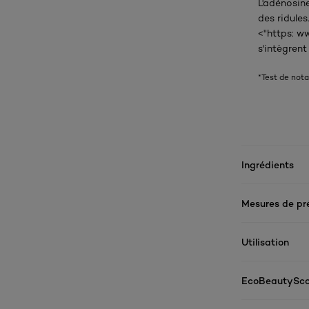
L'adénosine
des ridule
<"https: w
s'intègrent
*Test de nota
Ingrédients
Mesures de pr
Utilisation
EcoBeautySco