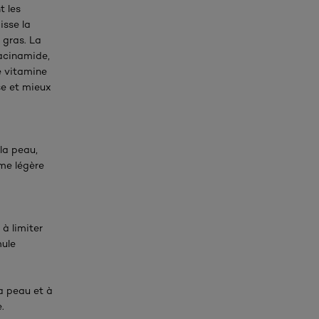
t les
isse la
 gras. La
iacinamide,
e vitamine
se et mieux
 la peau,
ème légère
à limiter
mule
a peau et à
.