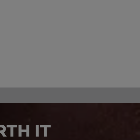
E
TH IT