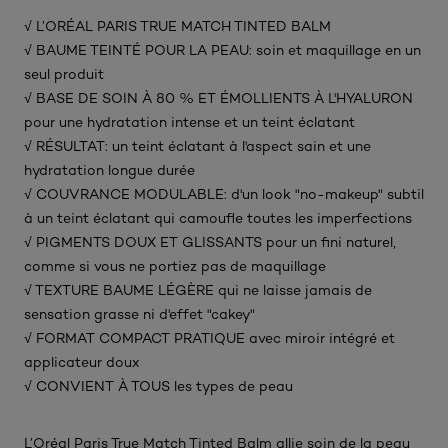
√ L’ORÉAL PARIS TRUE MATCH TINTED BALM
√ BAUME TEINTÉ POUR LA PEAU: soin et maquillage en un
seul produit
√ BASE DE SOIN À 80 % ET ÉMOLLIENTS À L'HYALURON
pour une hydratation intense et un teint éclatant
√ RÉSULTAT: un teint éclatant à l'aspect sain et une
hydratation longue durée
√ COUVRANCE MODULABLE: d'un look "no-makeup" subtil
à un teint éclatant qui camoufle toutes les imperfections
√ PIGMENTS DOUX ET GLISSANTS pour un fini naturel,
comme si vous ne portiez pas de maquillage
√ TEXTURE BAUME LÉGÈRE qui ne laisse jamais de
sensation grasse ni d'effet "cakey"
√ FORMAT COMPACT PRATIQUE avec miroir intégré et
applicateur doux
√ CONVIENT À TOUS les types de peau
L’Oréal Paris True Match Tinted Balm allie soin de la peau