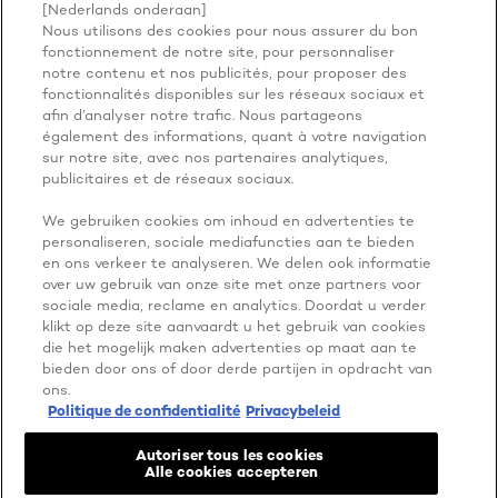
[Nederlands onderaan]
Nous utilisons des cookies pour nous assurer du bon
BECAUSE
fonctionnement de notre site, pour personnaliser
notre contenu et nos publicités, pour proposer des
fonctionnalités disponibles sur les réseaux sociaux et
YOU'RE
afin d’analyser notre trafic. Nous partageons
également des informations, quant à votre navigation
WORTH IT
sur notre site, avec nos partenaires analytiques,
publicitaires et de réseaux sociaux.
We gebruiken cookies om inhoud en advertenties te
personaliseren, sociale mediafuncties aan te bieden
en ons verkeer te analyseren. We delen ook informatie
over uw gebruik van onze site met onze partners voor
sociale media, reclame en analytics. Doordat u verder
klikt op deze site aanvaardt u het gebruik van cookies
die het mogelijk maken advertenties op maat aan te
PLUS À EXPLORER
bieden door ons of door derde partijen in opdracht van
ADDRESS
ons.
Politique de confidentialité
Privacybeleid
Autoriser tous les cookies
Alle cookies accepteren
Facebook
YouTube
Instagram