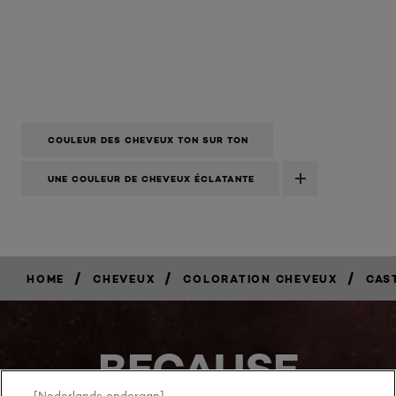
COULEUR DES CHEVEUX TON SUR TON
UNE COULEUR DE CHEVEUX ÉCLATANTE
/
/
/
HOME
CHEVEUX
COLORATION CHEVEUX
CAS
BECAUSE
[Nederlands onderaan]