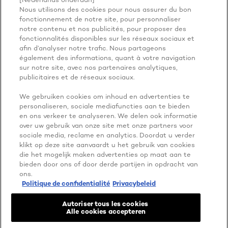
YOU'RE
Nous utilisons des cookies pour nous assurer du bon
WORTH IT
fonctionnement de notre site, pour personnaliser
notre contenu et nos publicités, pour proposer des
fonctionnalités disponibles sur les réseaux sociaux et
afin d’analyser notre trafic. Nous partageons
également des informations, quant à votre navigation
sur notre site, avec nos partenaires analytiques,
publicitaires et de réseaux sociaux.
We gebruiken cookies om inhoud en advertenties te
personaliseren, sociale mediafuncties aan te bieden
PLUS À EXPLORER
en ons verkeer te analyseren. We delen ook informatie
over uw gebruik van onze site met onze partners voor
ADDRESS
sociale media, reclame en analytics. Doordat u verder
klikt op deze site aanvaardt u het gebruik van cookies
die het mogelijk maken advertenties op maat aan te
bieden door ons of door derde partijen in opdracht van
ons.
Facebook
YouTube
Instagram
Politique de confidentialité
Privacybeleid
Autoriser tous les cookies
Paramètres des cookies
Alle cookies accepteren
Politique de confidentialité
Mentions légales