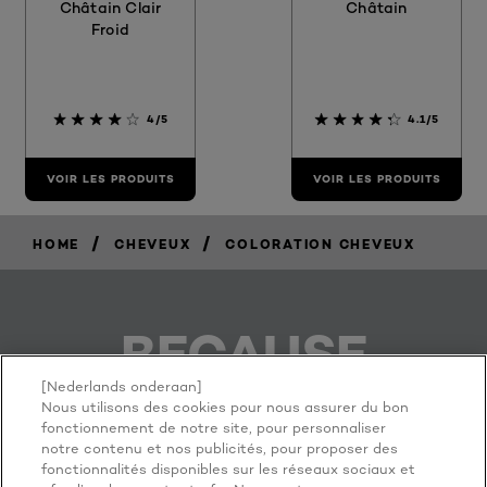
Châtain Clair
Châtain
Froid
4/5
4.1/5
VOIR LES PRODUITS
VOIR LES PRODUITS
/
/
HOME
CHEVEUX
COLORATION CHEVEUX
BECAUSE
YOU'RE
[Nederlands onderaan]
Nous utilisons des cookies pour nous assurer du bon
fonctionnement de notre site, pour personnaliser
WORTH IT
notre contenu et nos publicités, pour proposer des
fonctionnalités disponibles sur les réseaux sociaux et