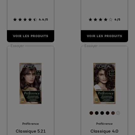
4.4/5
4/5
VOIR LES PRODUITS
VOIR LES PRODUITS
Essayer
Essayer
[Color]: #371d15
[Color]: #0000
[Color]: #00
[Color]: #1
[Color]:
More sh
Préférence
Préférence
Classique 5.21
Classique 4.0