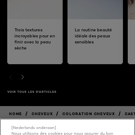
Trois textures
La routine beauté
incroyables pour en
idéale des peaux
finir avec la peau
sensibles
sèche
PREVIOUS CARD
NEXT CARD
VOIR TOUS LES D'ARTICLES
/
/
/
HOME
CHEVEUX
COLORATION CHEVEUX
CAS
[Nederlands onderaan]
Nous utilisons des cookies pour nous assurer du bon