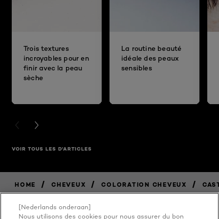
Trois textures
La routine beauté
incroyables pour en
idéale des peaux
finir avec la peau
sensibles
sèche
PREVIOUS CARD
NEXT CARD
VOIR TOUS LES D'ARTICLES
/
/
/
HOME
CHEVEUX
COLORATION CHEVEUX
CAS
[Nederlands onderaan]
Nous utilisons des cookies pour nous assurer du bon