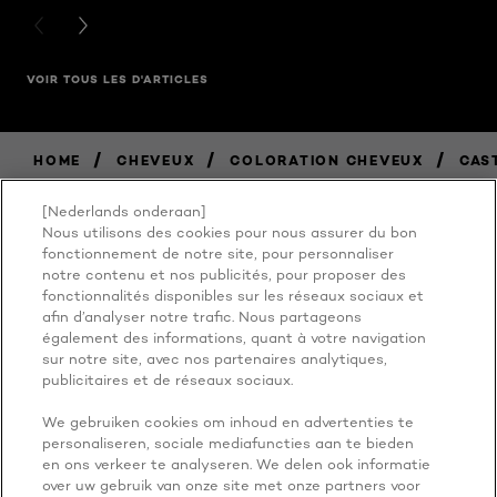
PREVIOUS CARD
NEXT CARD
VOIR TOUS LES D'ARTICLES
/
/
/
HOME
CHEVEUX
COLORATION CHEVEUX
CAS
[Nederlands onderaan]
Nous utilisons des cookies pour nous assurer du bon
BECAUSE
fonctionnement de notre site, pour personnaliser
notre contenu et nos publicités, pour proposer des
fonctionnalités disponibles sur les réseaux sociaux et
YOU'RE
afin d’analyser notre trafic. Nous partageons
également des informations, quant à votre navigation
WORTH IT
sur notre site, avec nos partenaires analytiques,
publicitaires et de réseaux sociaux.
We gebruiken cookies om inhoud en advertenties te
personaliseren, sociale mediafuncties aan te bieden
en ons verkeer te analyseren. We delen ook informatie
over uw gebruik van onze site met onze partners voor