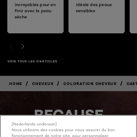
incroyables pour en
idéale des peaux
finir avec la peau
sensibles
sèche
PREVIOUS CARD
NEXT CARD
VOIR TOUS LES D'ARTICLES
/
/
/
HOME
CHEVEUX
COLORATION CHEVEUX
CAS
BECAUSE
YOU'RE
[Nederlands onderaan]
Nous utilisons des cookies pour nous assurer du bon
fonctionnement de notre site, pour personnaliser