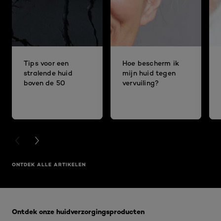
Tips voor een
Hoe bescherm ik
stralende huid
mijn huid tegen
boven de 50
vervuiling?
PREVIOUS CARD
NEXT CARD
ONTDEK ALLE ARTIKELEN
Overslaan het dia: Voor een stralende huid ALGEMEEN
Ontdek onze huidverzorgingsproducten