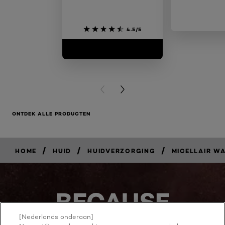
4.5/5
PREVIOUS CARD
NEXT CARD
ONTDEK ALLE PRODUCTEN
/
/
/
HOME
HUID
HUIDVERZORGING
MICELLAIR W
BECAUSE
YOU'RE
[Nederlands onderaan]