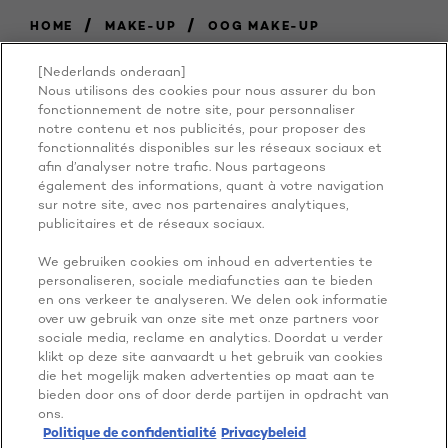
/
/
HOME
MAKE-UP
OOG MAKE-UP
[Nederlands onderaan]
Nous utilisons des cookies pour nous assurer du bon
BECAUSE
fonctionnement de notre site, pour personnaliser
notre contenu et nos publicités, pour proposer des
fonctionnalités disponibles sur les réseaux sociaux et
YOU'RE
afin d’analyser notre trafic. Nous partageons
également des informations, quant à votre navigation
WORTH IT
sur notre site, avec nos partenaires analytiques,
publicitaires et de réseaux sociaux.
We gebruiken cookies om inhoud en advertenties te
personaliseren, sociale mediafuncties aan te bieden
en ons verkeer te analyseren. We delen ook informatie
over uw gebruik van onze site met onze partners voor
sociale media, reclame en analytics. Doordat u verder
klikt op deze site aanvaardt u het gebruik van cookies
die het mogelijk maken advertenties op maat aan te
NOG MEER ONTDEKKEN
bieden door ons of door derde partijen in opdracht van
ADDRESS
ons.
Politique de confidentialité
Privacybeleid