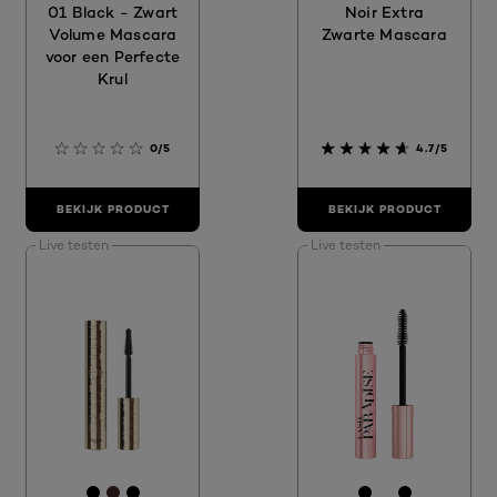
01 Black - Zwart
Noir Extra
Volume Mascara
Zwarte Mascara
voor een Perfecte
Krul
0/5
4.7/5
BEKIJK PRODUCT
BEKIJK PRODUCT
Live testen
Live testen
[Color]: #000000
[Color]: #422924
[Color]: #000000
[Color]: #000
[Color]: #FF
[Color]: 