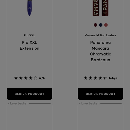
[Color]: #4B13
[Color]: #17
[Color]: #
Pro XXL
Volume Million Lashes
Pro XXL
Panorama
Extension
Mascara
Chromatic
Bordeaux
4/5
4.5/5
BEKIJK PRODUCT
BEKIJK PRODUCT
Live testen
Live testen