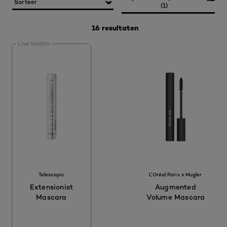
(1)
16 resultaten
Live testen
[Color]: 00000
[Color]: 000000
Telescopic
L'Oréal Paris x Mugler
Extensionist
Augmented
Mascara
Volume Mascara