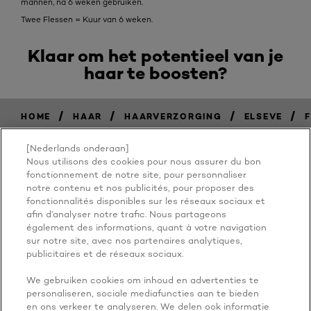
mannen, na 6 weken gebruiken.
Twee Flessen = Kuur van 6 weken.
Klaar om het potentieel van je
haar te boosten?
/
/
/
/
HOME
HAAR
HAARVERZORGING
ELSEVE
[Nederlands onderaan]
Nous utilisons des cookies pour nous assurer du bon
BECAUSE
fonctionnement de notre site, pour personnaliser
notre contenu et nos publicités, pour proposer des
fonctionnalités disponibles sur les réseaux sociaux et
YOU'RE
afin d’analyser notre trafic. Nous partageons
également des informations, quant à votre navigation
WORTH IT
sur notre site, avec nos partenaires analytiques,
publicitaires et de réseaux sociaux.
We gebruiken cookies om inhoud en advertenties te
personaliseren, sociale mediafuncties aan te bieden
en ons verkeer te analyseren. We delen ook informatie