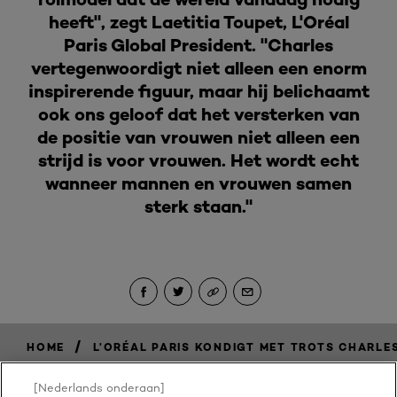
heeft", zegt Laetitia Toupet, L'Oréal
Paris Global President. "Charles
vertegenwoordigt niet alleen een enorm
inspirerende figuur, maar hij belichaamt
ook ons geloof dat het versterken van
de positie van vrouwen niet alleen een
strijd is voor vrouwen. Het wordt echt
wanneer mannen en vrouwen samen
sterk staan."
/
HOME
L’ORÉAL PARIS KONDIGT MET TROTS CHARL
[Nederlands onderaan]