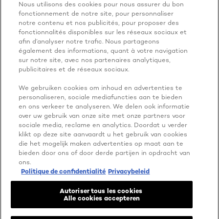
Nous utilisons des cookies pour nous assurer du bon
BECAUSE
fonctionnement de notre site, pour personnaliser
notre contenu et nos publicités, pour proposer des
fonctionnalités disponibles sur les réseaux sociaux et
YOU'RE
afin d’analyser notre trafic. Nous partageons
également des informations, quant à votre navigation
WORTH IT
sur notre site, avec nos partenaires analytiques,
publicitaires et de réseaux sociaux.
We gebruiken cookies om inhoud en advertenties te
personaliseren, sociale mediafuncties aan te bieden
en ons verkeer te analyseren. We delen ook informatie
over uw gebruik van onze site met onze partners voor
sociale media, reclame en analytics. Doordat u verder
klikt op deze site aanvaardt u het gebruik van cookies
die het mogelijk maken advertenties op maat aan te
NOG MEER ONTDEKKEN
bieden door ons of door derde partijen in opdracht van
ADDRESS
ons.
Politique de confidentialité
Privacybeleid
Autoriser tous les cookies
Alle cookies accepteren
Facebook
YouTube
Instagram