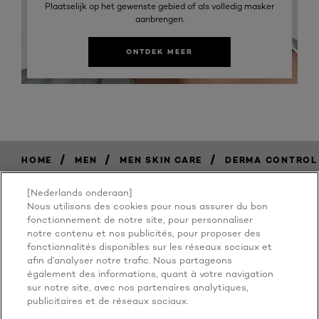
Plaatselijk op het gewenste gebied of als volledig masker
aanbrengen.
ONTDEK MEER
/
/
/
HOME
MEN
MEN SKIN CARE
DERMA CONTROL
[Nederlands onderaan]
Nous utilisons des cookies pour nous assurer du bon
BECAUSE
fonctionnement de notre site, pour personnaliser
notre contenu et nos publicités, pour proposer des
fonctionnalités disponibles sur les réseaux sociaux et
YOU'RE
afin d’analyser notre trafic. Nous partageons
également des informations, quant à votre navigation
WORTH IT
sur notre site, avec nos partenaires analytiques,
publicitaires et de réseaux sociaux.