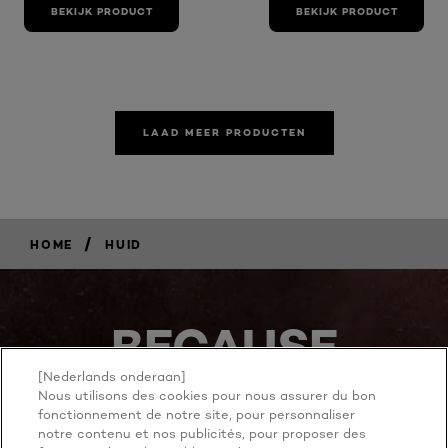
BEKIJK PRODUCT
BEKIJK PRODUCT
LAAD MEER PRODUCTEN
/
HOME
HUID
BECAUSE
YOU'RE
[Nederlands onderaan]
Nous utilisons des cookies pour nous assurer du bon
WORTH IT
fonctionnement de notre site, pour personnaliser
notre contenu et nos publicités, pour proposer des