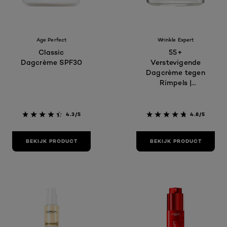
Age Perfect
Wrinkle Expert
Classic
55+
Dagcrème SPF30
Verstevigende
Dagcrème tegen
Rimpels |
Calcium |
Zichtbaar minder
rimpels in 4
4.3/5
4.8/5
weken
BEKIJK PRODUCT
BEKIJK PRODUCT