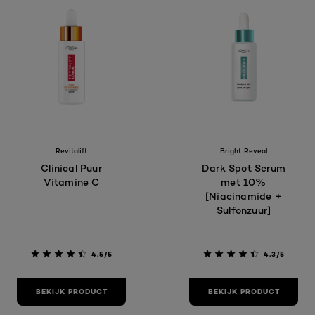
Revitalift
Bright Reveal
Clinical Puur
Dark Spot Serum
Vitamine C
met 10%
[Niacinamide​ +
Sulfonzuur]​
4.5/5
4.3/5
BEKIJK PRODUCT
BEKIJK PRODUCT