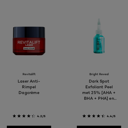
Revitalift
Bright Reveal
Laser Anti-
Dark Spot
Rimpel
Exfoliant Peel
Dagcrème
met 25% [AHA +
BHA + PHA] en
Niacinamide​
4.2/5
4.4/5