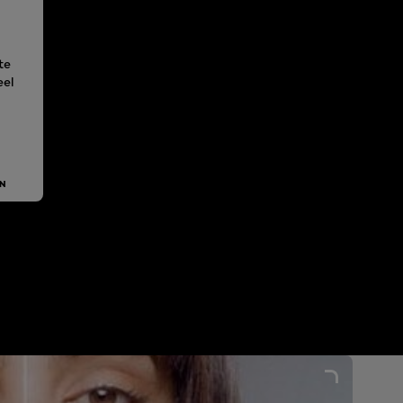
te
eel
N