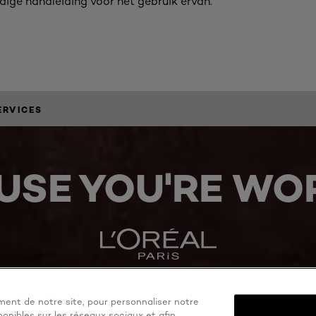
dige handleiding voor het gebruik ervan.
ERVICES
USE YOU'RE WOR
ent de notre site, pour personnaliser notre
onibles sur les réseaux sociaux et afin