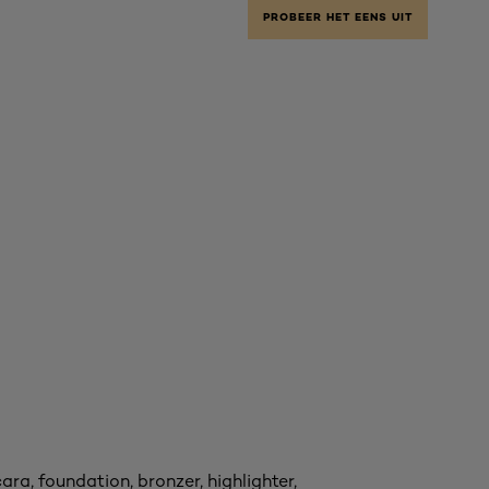
PROBEER HET EENS UIT
a, foundation, bronzer, highlighter,